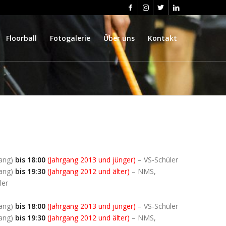
Floorball
Fotogalerie
Über uns
Kontakt
ang)
bis 18:00
(Jahrgang 2013 und jünger)
– VS-Schüler
ang)
bis 19:30
(Jahrgang 2012 und älter)
– NMS,
ler
ang)
bis 18:00
(Jahrgang 2013 und jünger)
– VS-Schüler
ang)
bis 19:30
(Jahrgang 2012 und älter)
– NMS,