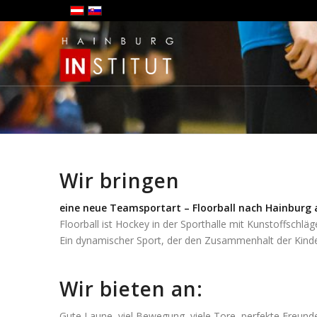
Wir bringen
eine neue Teamsportart – Floorball nach Hainburg 
Floorball ist Hockey in der Sporthalle mit Kunstoffschläg
Ein dynamischer Sport, der den Zusammenhalt der Kinder
Wir bieten an:
Gute Laune, viel Bewegung, viele Tore, perfekte Freunde